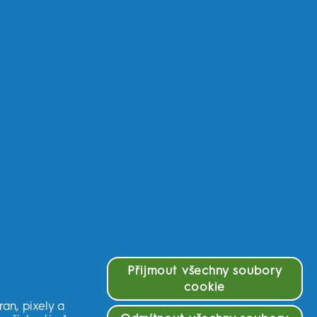
způsobuje zápach z úst?
Přijmout všechny soubory
cookie
an, pixely a