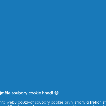
 těhotenství
Jak odstranit zápach z úst?
Co 
jměte soubory cookie hned! 😊
to webu používat soubory cookie první strany a třetích str