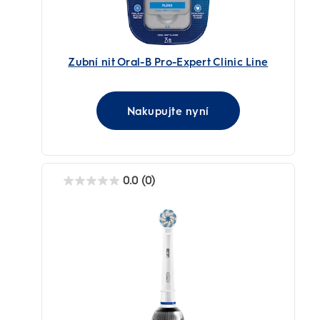
Zubní nit Oral-B Pro-Expert Clinic Line
Nakupujte nyní
0.0
(0)
0.0
z
5
hvězdiček.