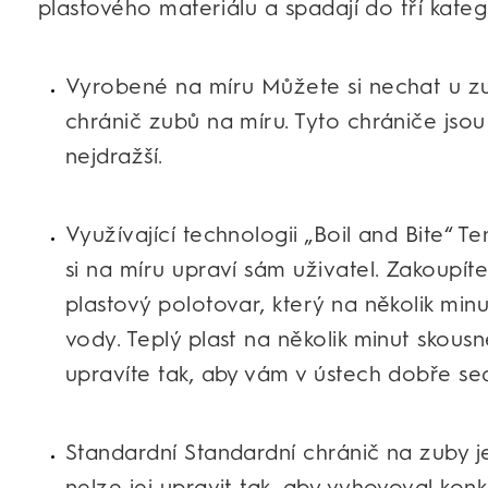
plastového materiálu a spadají do tří katego
Vyrobené na míru Můžete si nechat u zu
chránič zubů na míru. Tyto chrániče jsou
nejdražší.
Využívající technologii „Boil and Bite“ T
si na míru upraví sám uživatel. Zakoupít
plastový polotovar, který na několik min
vody. Teplý plast na několik minut skousn
upravíte tak, aby vám v ústech dobře sed
Standardní Standardní chránič na zuby 
nelze jej upravit tak, aby vyhovoval konkr