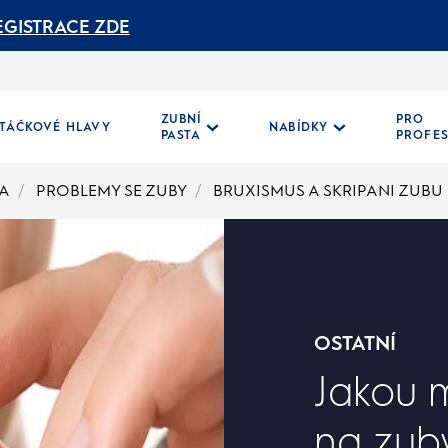
EGISTRACE ZDE
ZUBNÍ
PRO
TÁČKOVÉ HLAVY
NABÍDKY
PASTA
PROFE
NA
PROBLEMY SE ZUBY
BRUXISMUS A SKRIPANI ZUBU
OSTATNÍ
Jakou m
na zub