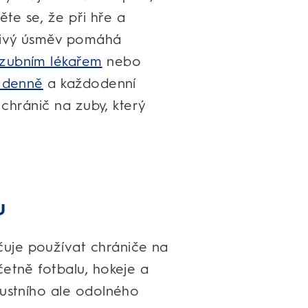
ěte se, že při hře a
ářivý úsměv pomáhá
 zubním lékařem
nebo
t denně
a každodenní
t chránič na zuby, který
u
uje používat chrániče na
četně fotbalu, hokeje a
bustního ale odolného