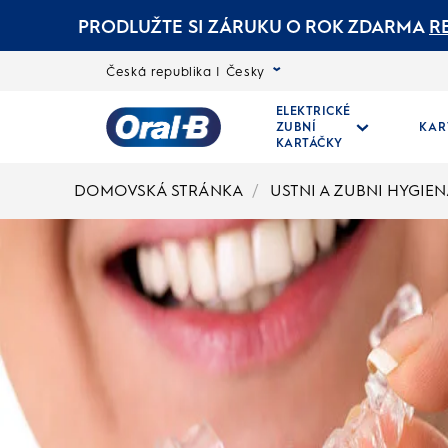
PRODLUŽTE SI ZÁRUKU O ROK ZDARMA
R
Česká republika | Česky
ELEKTRICKÉ
ZUBNÍ
KAR
KARTÁČKY
Oral-
DOMOVSKÁ STRÁNKA
USTNI A ZUBNI HYGIE
B
Domovská
stránka