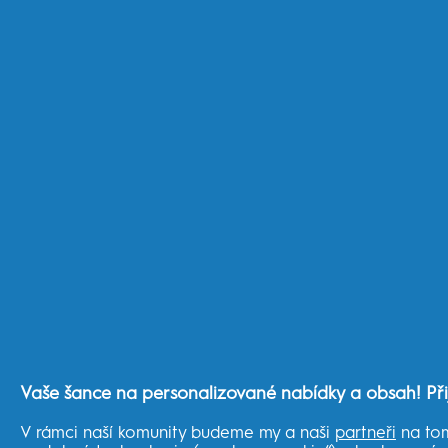
ČTĚTE DÁL
Příčiny a léčba bruxismu
Dentální hygiena v
(skřípání zubů)
Vaše šance na personalizované nabídky a obsah! Při
V rámci naší komunity budeme my a naši
partneři
na tom
Jak se zbavit zápachu z úst a