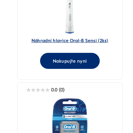
Náhradní hlavice Oral-B Sensi (2ks)
Nakupujte nyní
0.0
(0)
0.0
z
5
hvězdiček.