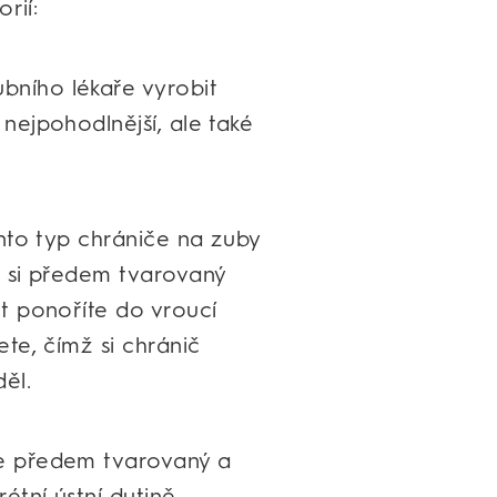
rií:
bního lékaře vyrobit
 nejpohodlnější, ale také
ento typ chrániče na zuby
e si předem tvarovaný
ut ponoříte do vroucí
ete, čímž si chránič
ěl.
je předem tvarovaný a
étní ústní dutině.