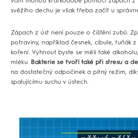
vám mohou krátkodobě pomoci zápach z ús
svěžího dechu je však třeba začít u správné
Zápach z úst není pouze o čištění zubů. Z
potraviny, například česnek, cibule, tuňák
koření. Vyhnout byste se měli také alkohol
mléku.
Bakterie se tvoří také při stresu a d
na dostatečný odpočinek a pitný režim, dí
spalujícímu suchu v ústech.