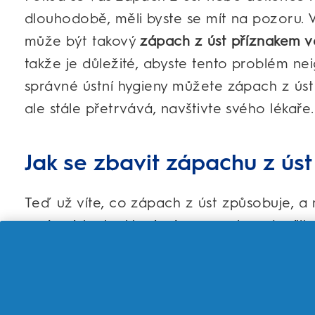
dlouhodobě, měli byste se mít na pozoru. 
může být takový
zápach z úst příznakem 
takže je důležité, abyste tento problém nei
správné ústní hygieny můžete zápach z ús
ale stále přetrvává, navštivte svého lékaře.
Jak se zbavit zápachu z úst
Teď už víte, co zápach z úst způsobuje, a 
správné kroky, které vám pomohou docílit s
to jsou?
1. Používejte ústní vodu