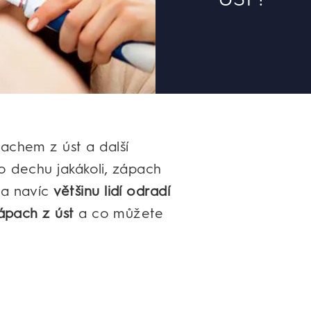
achem z úst a další
ého dechu jakákoli, zápach
 a navíc
většinu lidí odradí
ápach z úst
a co můžete