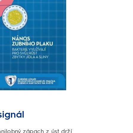
signál
nilobný zápach z úst drží