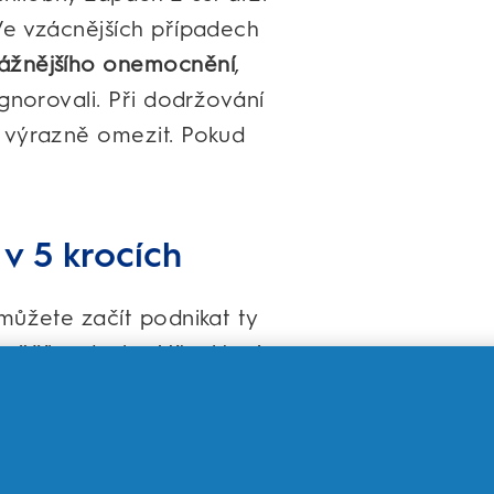
Ve vzácnějších případech
vážnějšího onemocnění
,
gnorovali. Při dodržování
t výrazně omezit. Pokud
 v 5 krocích
můžete začít podnikat ty
věžího dechu. Víte, které