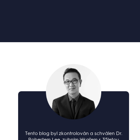
Tento blog byl zkontrolován a schválen Dr.
Robertem Lee, zubním lékařem s 35letou