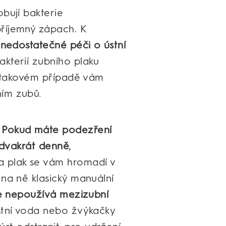
obují bakterie
říjemný zápach. K
i
nedostatečné péči o ústní
akterií zubního plaku
 V takovém případě vám
ním zubů.
!
Pokud máte podezření
y dvakrát denně
,
a plak se vám hromadí v
 na ně klasický manuální
ce nepoužívá mezizubní
stní voda nebo žvýkačky