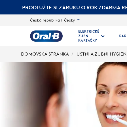
PRODLUŽTE SI ZÁRUKU O ROK ZDARMA
R
Česká republika | Česky
ELEKTRICKÉ
ZUBNÍ
KAR
KARTÁČKY
Oral-
DOMOVSKÁ STRÁNKA
USTNI A ZUBNI HYGIE
B
Domovská
stránka