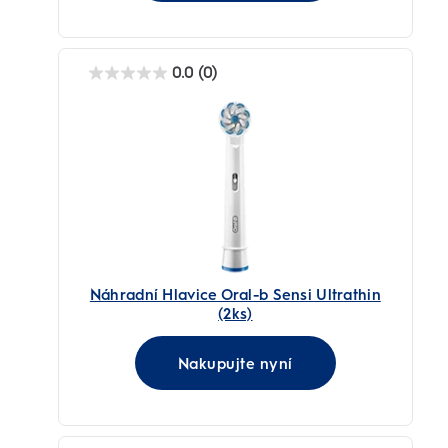
0.0
(0)
0.0
z
5
hvězdiček.
Náhradní Hlavice Oral-b Sensi Ultrathin
(2ks)
Nakupujte nyní