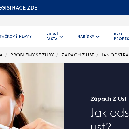
EGISTRACE ZDE
ZUBNÍ
PRO
TÁČKOVÉ HLAVY
NABÍDKY
PASTA
PROFE
NA
PROBLEMY SE ZUBY
ZAPACH Z UST
JAK ODSTRA
Zápach Z Úst
Jak ods
úst?