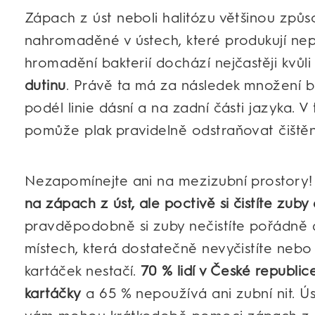
Zápach z úst neboli halitózu většinou způs
nahromaděné v ústech, které produkují nep
hromadění bakterií dochází nejčastěji kvůl
dutinu
. Právě ta má za následek množení b
podél linie dásní a na zadní části jazyka.
pomůže plak pravidelně odstraňovat čiště
Nezapomínejte ani na mezizubní prostory
na zápach z úst, ale poctivě si čistíte zub
pravděpodobně si zuby nečistíte pořádně 
místech, která dostatečně nevyčistíte nebo
kartáček nestačí.
70 % lidí v České republi
kartáčky
a 65 % nepoužívá ani zubní nit. Ú