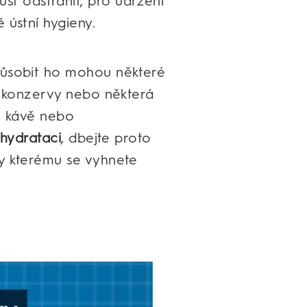
t odstranit, pro udržení
 ústní hygieny.
působit ho mohou některé
 z konzervy nebo některá
u, kávě nebo
ehydrataci
, dbejte proto
ky kterému se vyhnete