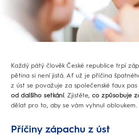
Každý pátý člověk České republice trpí záp
pětina si není jistá. Ať už je příčina špatn
z úst se považuje za společenské faux pas
od dalšího setkání
. Zjistěte,
co způsobuje z
dělat pro to, aby se vám vyhnul obloukem.
Příčiny zápachu z úst