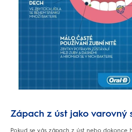
Zápach z úst jako varovný 
Pokud se vás zápach z úst nebo dokonce h