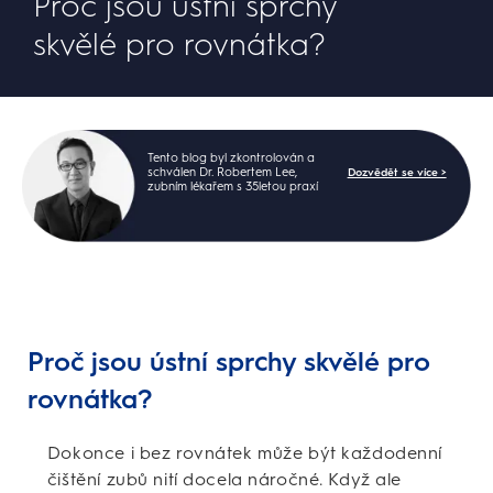
Proč jsou ústní sprchy
skvělé pro rovnátka?
Tento blog byl zkontrolován a
schválen Dr. Robertem Lee,
Dozvědět se více >
zubním lékařem s 35letou praxí
Proč jsou ústní sprchy skvělé pro
rovnátka?
Dokonce i bez rovnátek může být každodenní
čištění zubů nití docela náročné. Když ale