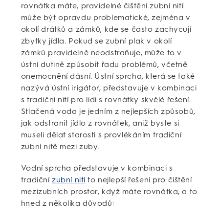
rovnátka máte, pravidelné čištění zubní nití
může být opravdu problematické, zejména v
okolí drátků a zámků, kde se často zachycují
zbytky jídla. Pokud se zubní plak v okolí
zámků pravidelně neodstraňuje, může to v
ústní dutině způsobit řadu problémů, včetně
onemocnění dásní. Ústní sprcha, která se také
nazývá ústní irigátor, představuje v kombinaci
s tradiční nití pro lidi s rovnátky skvělé řešení.
Stlačená voda je jedním z nejlepších způsobů,
jak odstranit jídlo z rovnátek, aniž byste si
museli dělat starosti s provlékáním tradiční
zubní nitě mezi zuby.
Vodní sprcha představuje v kombinaci s
tradiční
zubní nití
to nejlepší řešení pro čištění
mezizubních prostor, když máte rovnátka, a to
hned z několika důvodů: