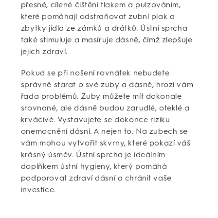
přesné, cílené čištění tlakem a pulzováním,
které pomáhají odstraňovat zubní plak a
zbytky jídla ze zámků a drátků. Ústní sprcha
také stimuluje a masíruje dásně, čímž zlepšuje
jejich zdraví.
Pokud se při nošení rovnátek nebudete
správně starat o své zuby a dásně, hrozí vám
řada problémů. Zuby můžete mít dokonale
srovnané, ale dásně budou zarudlé, oteklé a
krvácivé. Vystavujete se dokonce riziku
onemocnění dásní. A nejen to. Na zubech se
vám mohou vytvořit skvrny, které pokazí váš
krásný úsměv. Ústní sprcha je ideálním
doplňkem ústní hygieny, který pomáhá
podporovat zdraví dásní a chránit vaše
investice.