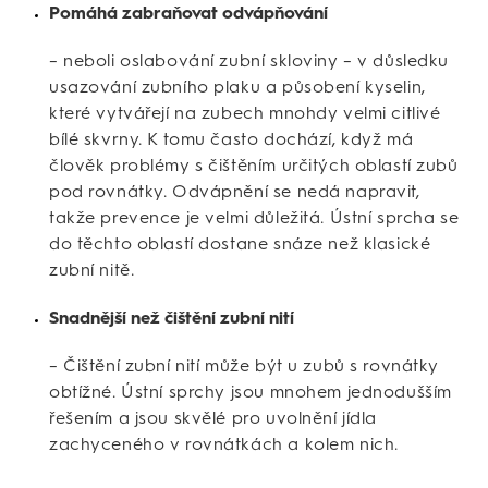
Pomáhá zabraňovat odvápňování
– neboli oslabování zubní skloviny – v důsledku
usazování zubního plaku a působení kyselin,
které vytvářejí na zubech mnohdy velmi citlivé
bílé skvrny. K tomu často dochází, když má
člověk problémy s čištěním určitých oblastí zubů
pod rovnátky. Odvápnění se nedá napravit,
takže prevence je velmi důležitá. Ústní sprcha se
do těchto oblastí dostane snáze než klasické
zubní nitě.
Snadnější než čištění zubní nití
– Čištění zubní nití může být u zubů s rovnátky
obtížné. Ústní sprchy jsou mnohem jednodušším
řešením a jsou skvělé pro uvolnění jídla
zachyceného v rovnátkách a kolem nich.