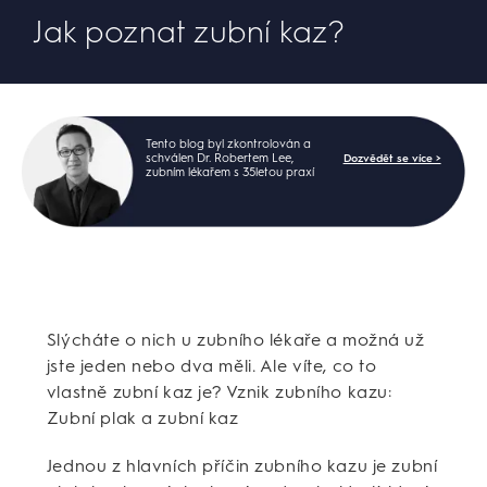
Jak poznat zubní kaz?
Tento blog byl zkontrolován a
schválen Dr. Robertem Lee,
Dozvědět se více >
zubním lékařem s 35letou praxí
Slýcháte o nich u zubního lékaře a možná už
jste jeden nebo dva měli. Ale víte, co to
vlastně zubní kaz je? Vznik zubního kazu:
Zubní plak a zubní kaz
Jednou z hlavních příčin zubního kazu je zubní