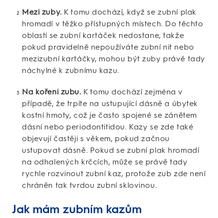
Mezi zuby.
K tomu dochází, když se zubní plak
hromadí v těžko přístupných místech. Do těchto
oblastí se zubní kartáček nedostane, takže
pokud pravidelně nepoužíváte zubní nit nebo
mezizubní kartáčky, mohou být zuby právě tady
náchylné k zubnímu kazu.
Na kořeni zubu.
K tomu dochází zejména v
případě, že trpíte na ustupující dásně a úbytek
kostní hmoty, což je často spojené se zánětem
dásní nebo periodontitidou. Kazy se zde také
objevují častěji s věkem, pokud začnou
ustupovat dásně. Pokud se zubní plak hromadí
na odhalených krčcích, může se právě tady
rychle rozvinout zubní kaz, protože zub zde není
chráněn tak tvrdou zubní sklovinou.
Jak mám zubním kazům