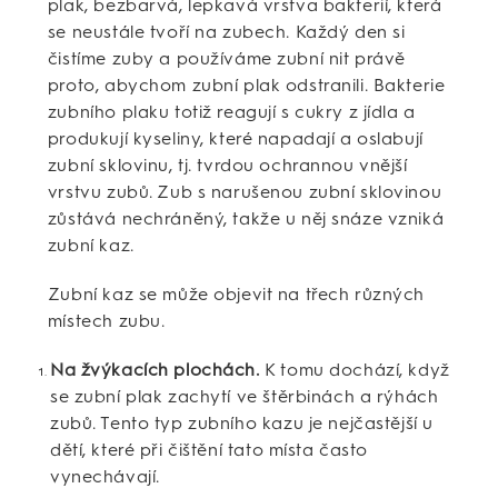
plak, bezbarvá, lepkavá vrstva bakterií, která
se neustále tvoří na zubech. Každý den si
čistíme zuby a používáme zubní nit právě
proto, abychom zubní plak odstranili. Bakterie
zubního plaku totiž reagují s cukry z jídla a
produkují kyseliny, které napadají a oslabují
zubní sklovinu, tj. tvrdou ochrannou vnější
vrstvu zubů. Zub s narušenou zubní sklovinou
zůstává nechráněný, takže u něj snáze vzniká
zubní kaz.
Zubní kaz se může objevit na třech různých
místech zubu.
Na žvýkacích plochách.
K tomu dochází, když
se zubní plak zachytí ve štěrbinách a rýhách
zubů. Tento typ zubního kazu je nejčastější u
dětí, které při čištění tato místa často
vynechávají.