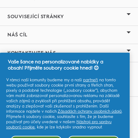
SOUVISEJÍCÍ STRÁNKY
NÁŠ CÍL
KONTAKTUJTE NÁS
Vaše šance na personalizované nabídky a
obsah! Přijměte soubory cookie hned! 😊
ZJISTĚTE VÍCE
Youtube.com
V rámci naší komunity budeme my a naši
partneři
na tomto
webu používat soubory cookie první strany a třetích stran,
pixely a podobné technologie („soubory cookie“), abychom
vám mohli zobrazovat personalizovanou reklamu na základě
vašich zájmů a zvyklostí při prohlížení obsahu, provádět
analýzy a zlepšovat vaši zkušenost s prohlížením. Další
Moje Data
informace najdete v našich
Zásadách ochrany osobních údajů
.
Přijmete-li soubory cookie, souhlasíte s tím, že je budeme
Smluvní podmínky
používat pro účely uvedené v našem
Nástroji pro správu
souborů cookie
, kde je lze kdykoliv snadno vypnout.
Soukromí