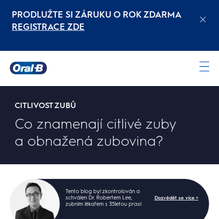
PRODLUŽTE SI ZÁRUKU O ROK ZDARMA
REGISTRACE ZDE
Oral-
B
Domovská
CITLIVOST ZUBŮ
stránka
Co znamenají citlivé zuby
a obnažená zubovina?
Tento blog byl zkontrolován a
schválen Dr. Robertem Lee,
Dozvědět se více >
zubním lékařem s 35letou praxí