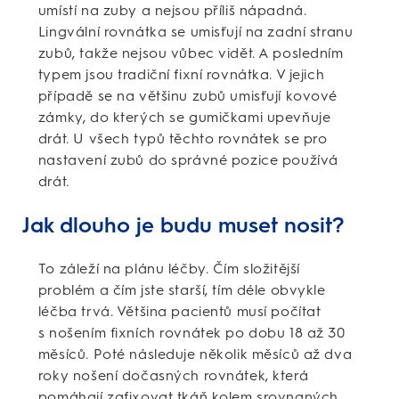
umístí na zuby a nejsou příliš nápadná.
Lingvální rovnátka se umisťují na zadní stranu
zubů, takže nejsou vůbec vidět. A posledním
typem jsou tradiční fixní rovnátka. V jejich
případě se na většinu zubů umisťují kovové
zámky, do kterých se gumičkami upevňuje
drát. U všech typů těchto rovnátek se pro
nastavení zubů do správné pozice používá
drát.
Jak dlouho je budu muset nosit?
To záleží na plánu léčby. Čím složitější
problém a čím jste starší, tím déle obvykle
léčba trvá. Většina pacientů musí počítat
s nošením fixních rovnátek po dobu 18 až 30
měsíců. Poté následuje několik měsíců až dva
roky nošení dočasných rovnátek, která
pomáhají zafixovat tkáň kolem srovnaných