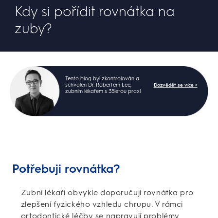
Kdy si pořídit rovnátka na
zuby?
Tento blog byl zkontrolován a
schválen Dr. Robertem Lee,
Dozvědět se více >
zubním lékařem s 35letou praxí
Potřebuji rovnátka?
Zubní lékaři obvykle doporučují rovnátka pro
zlepšení fyzického vzhledu chrupu. V rámci
ortodontické léčby se napravují problémy