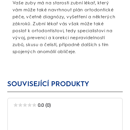
Vaše zuby má na starosti zubní lékař, který
vám může také navrhnout plán ortodontické
péče, včetně diagnózy, vyšetření a některých
zákroků. Zubní lékař vás však může také
poslat k ortodontistovi, tedy specialistovi na
vývoj, prevenci a korekci nepravidelností
zubů, skusu a čelistí, případně dalších s tím
spojených anomálií obličeje.
SOUVISEJÍCÍ PRODUKTY
0.0
(0)
0.0
z
5
hvězdiček.