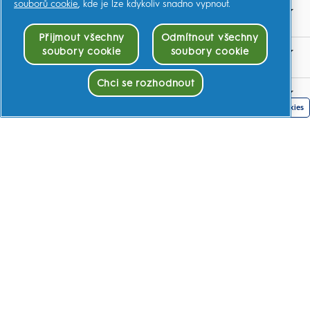
souborů cookie
, kde je lze kdykoliv snadno vypnout.
PROČ PRÁVĚ ORAL-B
Přijmout všechny
Odmítnout všechny
soubory cookie
soubory cookie
SOUVISEJÍCÍ STRÁNKY
Chci se rozhodnout
NÁŠ CÍL
Souhlas Pro Soubory Cookies
KONTAKTUJTE NÁS
ZJISTĚTE VÍCE
Youtube.com
Moje Data
Smluvní podmínky