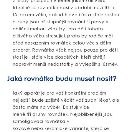
z léčby prospěch v téměř jakémkoli věku.
Ideálně se rovnátka nosí v období mezi 10. a
14. rokem věku, dokud hlava i ústa stále rostou
a zuby jsou přístupnější rovnání. Úpravy v
obličeji mohou však být pro děti tohoto
citlivého věku stresující, proto by rodiče měli
před nasazením rovnátek celou věc s dětmi
probrat. Rovnátka však nejsou pouze pro děti.
Nosí je i stále více dospělých, kteří chtějí
napravit menší nedostatky a vylepšit si úsměv.
Jaká rovnátka budu muset nosit?
Jaký aparát je pro váš konkrétní problém
nejlepší, bude zajisté vědět váš zubní lékař, ale
často máte na výběr. Existují více
méně tři druhy rovnátek. Nejoblíbenější jsou
samoligovací rovnátka v
kovové nebo keramické variantě, která se