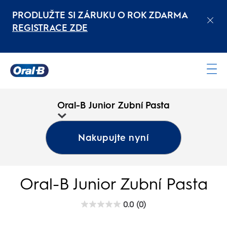
PRODLUŽTE SI ZÁRUKU O ROK ZDARMA
REGISTRACE ZDE
Oral-
B
Oral-B Junior Zubní Pasta
Domovská
stránka
Nakupujte nyní
Oral-B Junior Zubní Pasta
0.0
(0)
0.0
z
5