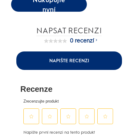
nyní
NAPSAT RECENZI
0 recenzí
Žádná
hodnota
pro
hodnocení
NAPIŠTE RECENZI
Stejný
odkaz
na
stránku.