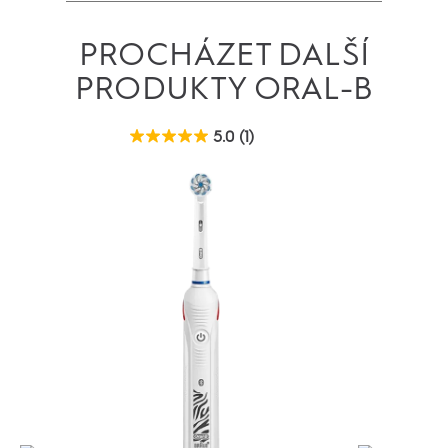
PROCHÁZET DALŠÍ
PRODUKTY ORAL-B
5.0
(1)
5.0
z
5
hvězdiček.
1
recenze