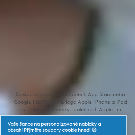
Dostupné v online obchodech App Store nebo
Google Play™. Apple, logo Apple, iPhone a iPad
jsou ochranné známky společnosti Apple, Inc.
registrované v USA a dalších zemích. App Store
Vaše šance na personalizované nabídky a
je servisní známka společnosti Apple Inc. Disney,
obsah! Přijměte soubory cookie hned! 😊
Disney/Pixar. & 2016 Lucasfilm Ltd. Všechna